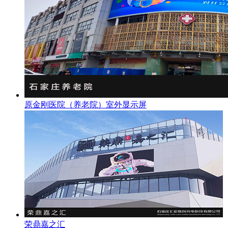
原金刚医院（养老院）室外显示屏
荣鼎嘉之汇