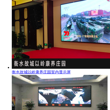
衡水故城以岭康养庄园室内显示屏