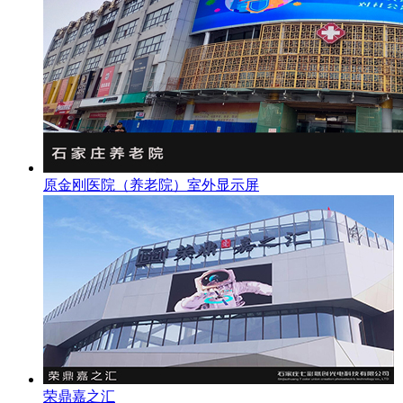
原金刚医院（养老院）室外显示屏
荣鼎嘉之汇