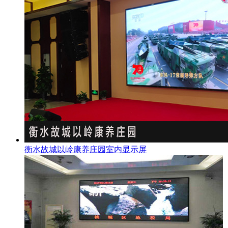
衡水故城以岭康养庄园室内显示屏