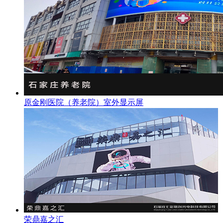
原金刚医院（养老院）室外显示屏
荣鼎嘉之汇