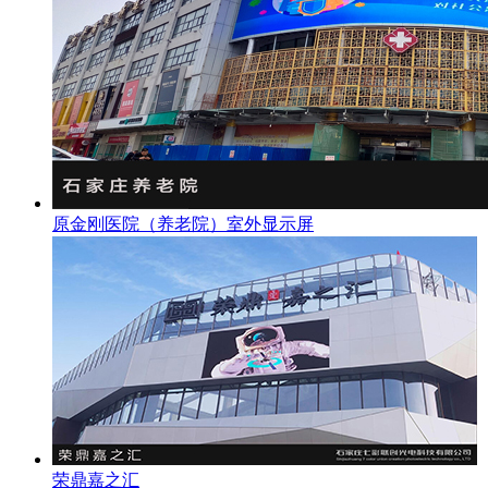
原金刚医院（养老院）室外显示屏
荣鼎嘉之汇