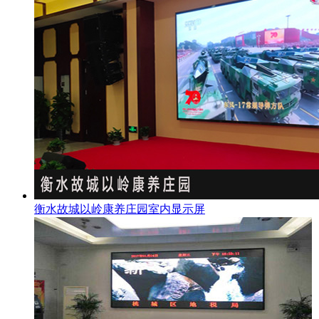
衡水故城以岭康养庄园室内显示屏